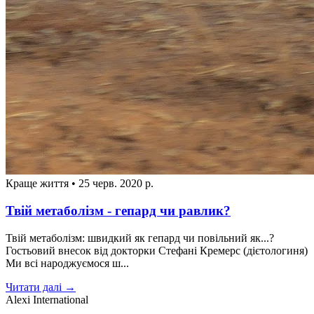
Краще життя
•
25 черв. 2020 р.
Твій метаболізм - гепард чи равлик?
Твій метаболізм: швидкий як гепард чи повільний як...?
Гостьовий внесок від докторки Стефані Кремерс (дієтологиня)
Ми всі народжуємося ш...
Читати далі →
Alexi
International