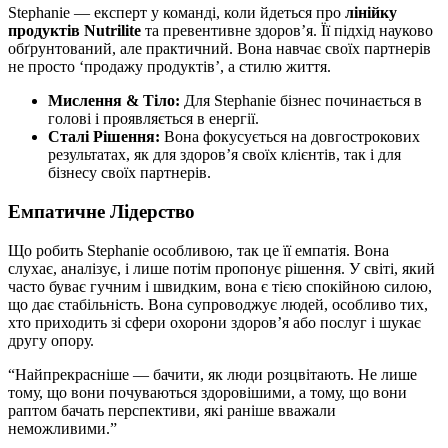
Stephanie — експерт у команді, коли йдеться про
лінійку
продуктів Nutrilite
та превентивне здоров’я. Її підхід науково
обґрунтований, але практичний. Вона навчає своїх партнерів
не просто ‘продажу продуктів’, а стилю життя.
Мислення & Тіло:
Для Stephanie бізнес починається в
голові і проявляється в енергії.
Сталі Рішення:
Вона фокусується на довгострокових
результатах, як для здоров’я своїх клієнтів, так і для
бізнесу своїх партнерів.
Емпатичне Лідерство
Що робить Stephanie особливою, так це її емпатія. Вона
слухає, аналізує, і лише потім пропонує рішення. У світі, який
часто буває гучним і швидким, вона є тією спокійною силою,
що дає стабільність. Вона супроводжує людей, особливо тих,
хто приходить зі сфери охорони здоров’я або послуг і шукає
другу опору.
“Найпрекрасніше — бачити, як люди розцвітають. Не лише
тому, що вони почуваються здоровішими, а тому, що вони
раптом бачать перспективи, які раніше вважали
неможливими.”