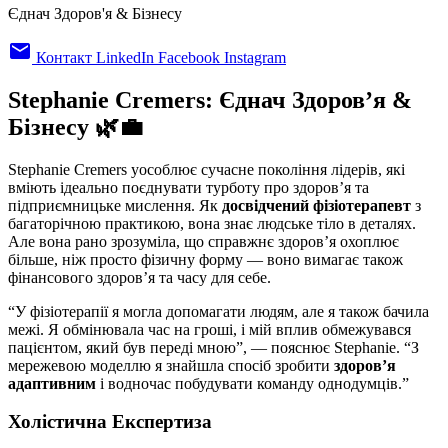
Єднач Здоров'я & Бізнесу
email
Контакт
LinkedIn
Facebook
Instagram
Stephanie Cremers: Єднач Здоров’я &
Бізнесу 🌿💼
Stephanie Cremers уособлює сучасне покоління лідерів, які
вміють ідеально поєднувати турботу про здоров’я та
підприємницьке мислення. Як
досвідчений фізіотерапевт
з
багаторічною практикою, вона знає людське тіло в деталях.
Але вона рано зрозуміла, що справжнє здоров’я охоплює
більше, ніж просто фізичну форму — воно вимагає також
фінансового здоров’я та часу для себе.
“У фізіотерапії я могла допомагати людям, але я також бачила
межі. Я обмінювала час на гроші, і мій вплив обмежувався
пацієнтом, який був переді мною”, — пояснює Stephanie. “З
мережевою моделлю я знайшла спосіб зробити
здоров’я
адаптивним
і водночас побудувати команду однодумців.”
Холістична Експертиза