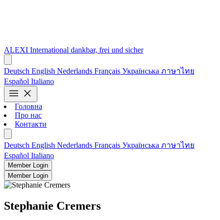
ALEXI
International
dankbar, frei und sicher
Deutsch
English
Nederlands
Français
Українська
ภาษาไทย
Español
Italiano
menu
close
Головна
Про нас
Контакти
Deutsch
English
Nederlands
Français
Українська
ภาษาไทย
Español
Italiano
Member Login
Member Login
Stephanie Cremers