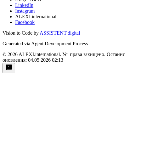
LinkedIn
Instagram
ALEXI.international
Facebook
Vision to Code by
ASSISTENT.digital
Generated via Agent Development Process
© 2026 ALEXI.international. Усі права захищено.
Останнє
оновлення: 04.05.2026 02:13
feedback