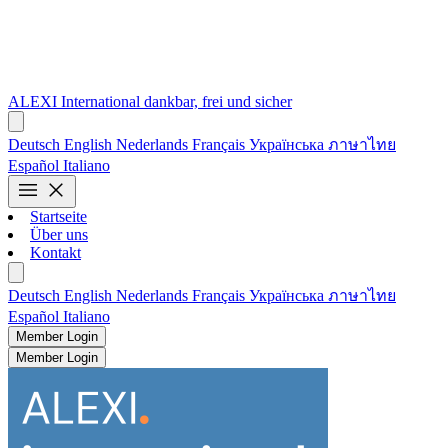
ALEXI
International
dankbar, frei und sicher
Deutsch
English
Nederlands
Français
Українська
ภาษาไทย
Español
Italiano
menu
close
Startseite
Über uns
Kontakt
Deutsch
English
Nederlands
Français
Українська
ภาษาไทย
Español
Italiano
Member Login
Member Login