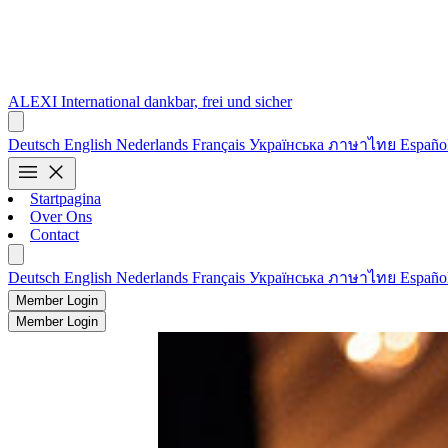
ALEXI
International
dankbar, frei und sicher
Deutsch
English
Nederlands
Français
Українська
ภาษาไทย
Españo
menu
close
Startpagina
Over Ons
Contact
Deutsch
English
Nederlands
Français
Українська
ภาษาไทย
Españo
Member Login
Member Login