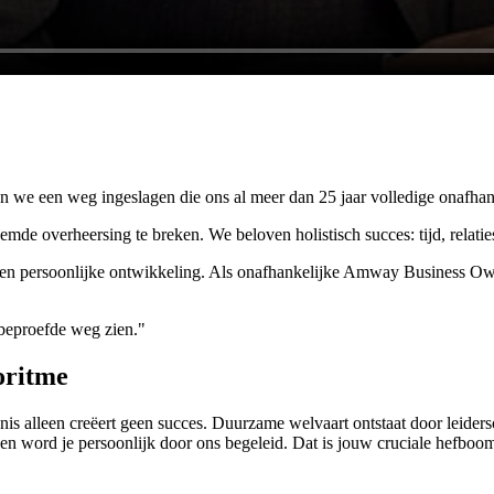
n we een weg ingeslagen die ons al meer dan 25 jaar volledige onafhank
eemde overheersing te breken. We beloven holistisch succes: tijd, relati
ei en persoonlijke ontwikkeling. Als onafhankelijke Amway Business O
 beproefde weg zien."
oritme
ennis alleen creëert geen succes. Duurzame welvaart ontstaat door leide
 en word je persoonlijk door ons begeleid. Dat is jouw cruciale hefboo