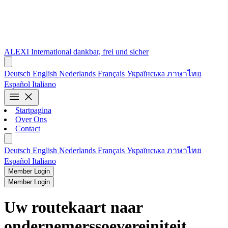
ALEXI
International
dankbar, frei und sicher
Deutsch
English
Nederlands
Français
Українська
ภาษาไทย
Español
Italiano
menu
close
Startpagina
Over Ons
Contact
Deutsch
English
Nederlands
Français
Українська
ภาษาไทย
Español
Italiano
Member Login
Member Login
Uw routekaart naar
ondernemerssoevereiniteit.