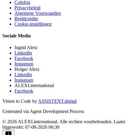
Colofon
Privacybeleid
Algemene Voorwaarden
Beeldcredits
Cookie-instellingen
Sociale Media
Ingrid Alexi
LinkedIn
Facebook
Instagram
Holger Alexi
LinkedIn
Instagram
ALEXI.international
Facebook
Vision to Code by
ASSISTENT.digital
Generated via Agent Development Process
© 2026 ALEXI.international. Alle rechten voorbehouden.
Laatst
bijgewerkt: 07-08-2026 06:30
feedback