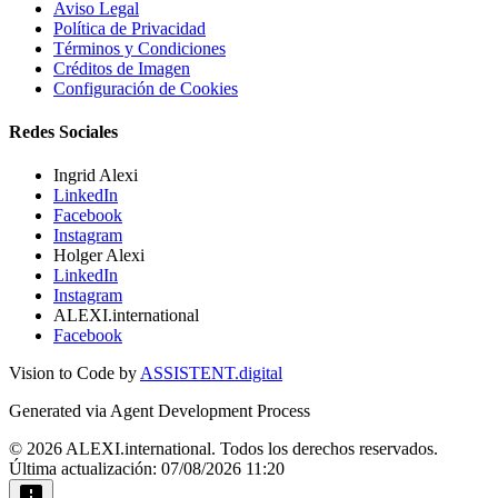
Aviso Legal
Política de Privacidad
Términos y Condiciones
Créditos de Imagen
Configuración de Cookies
Redes Sociales
Ingrid Alexi
LinkedIn
Facebook
Instagram
Holger Alexi
LinkedIn
Instagram
ALEXI.international
Facebook
Vision to Code by
ASSISTENT.digital
Generated via Agent Development Process
© 2026 ALEXI.international. Todos los derechos reservados.
Última actualización: 07/08/2026 11:20
feedback