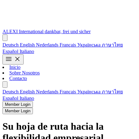
ALEXI
International
dankbar, frei und sicher
Deutsch
English
Nederlands
Français
Українська
ภาษาไทย
Español
Italiano
menu
close
Inicio
Sobre Nosotros
Contacto
Deutsch
English
Nederlands
Français
Українська
ภาษาไทย
Español
Italiano
Member Login
Member Login
Su hoja de ruta hacia la
flexibilidad empresarial.