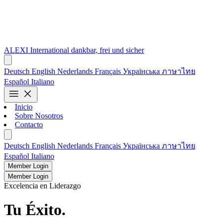
ALEXI
International
dankbar, frei und sicher
Deutsch
English
Nederlands
Français
Українська
ภาษาไทย
Español
Italiano
menu
close
Inicio
Sobre Nosotros
Contacto
Deutsch
English
Nederlands
Français
Українська
ภาษาไทย
Español
Italiano
Member Login
Member Login
Excelencia en Liderazgo
Tu Éxito.