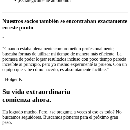
¡Estratégicamente autónomo!
Incluye el aprendizaje permanente, la planificación
sostenible y la creación de valores duraderos.
La autonomía estratégica es la capacidad de actuar de forma
Nuestros socios también se encontraban exactamente
independiente y de acuerdo con sus propios planes. Requiere
en este punto
una visión clara, el establecimiento de prioridades y la
independencia para seguir consistentemente su propio
"
camino.
"Cuando estaba plenamente comprometido profesionalmente,
buscaba formas de utilizar mi tiempo de manera más eficiente. La
promesa de poder lograr resultados incluso con poco tiempo parecía
increíble al principio, pero yo mismo experimenté la prueba. Con un
equipo que sabe cómo hacerlo, es absolutamente factible."
- Holger K.
Su vida extraordinaria
comienza ahora.
Ha logrado mucho. Pero, ¿se pregunta a veces si eso es todo? No
buscamos seguidores. Buscamos pioneros para el próximo gran
paso.