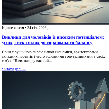
Краще життя
•
24 січ. 2026 р.
Виклики для чоловіків із високим потенціалом:
успіх, тиск і шлях до справжнього балансу
Вони є рушійною силою нашої економіки, архітекторами
складних проєктів і часто головними годувальниками в своїх
сім'ях. Шлях нагору важкий...
Читати далі →