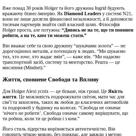
Вже понад 30 років Holger та його дружина Ingrid будують
вражаючу бізнес-імперію. Як
Diamond Leaders
у системі N21,
вони не лише досягли фінансової незалежності, а й допомогли
тисячам партнерів знайти свій власний шлях. Філософія
Holger проста, але потужна:
“Дивись не на те, що ти повинен
робити, а на те, ким ти можеш стати.”
Він вважає себе та свою дружину “шукачами золота” — не
дорогоцінних металів, а потенціалу в людях. “Ми шукаємо
тих, хто
хоче
, хто жадає змін”, — каже він. “Ми надаємо
транспортний засіб, систему та менторство. Решта — це
мислення (Mindset).”
Життя, сповнене Свободи та Впливу
Для Holger Alexi успіх — це більше, ніж гроші. Це
Якість
життя
. Це можливість подорожувати світом, мати час для
сім’ї та захоплень, таких як любов до класичних автомобілів
та подорожей у будинку на колесах. “Свобода не означає
‘нічого не робити’. Свобода означає самому вирішувати, що
ти робиш, коли ти це робиш і з ким.”
Його стиль лідерства вирізняється автентичністю. Він
говорить чіткою мовою, без прикрас, але завжди з метою