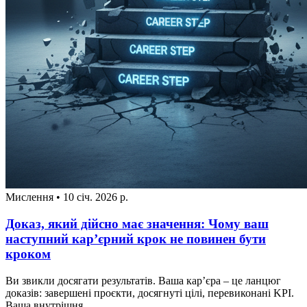
Мислення
•
10 січ. 2026 р.
Доказ, який дійсно має значення: Чому ваш
наступний кар’єрний крок не повинен бути
кроком
Ви звикли досягати результатів. Ваша кар’єра – це ланцюг
доказів: завершені проєкти, досягнуті цілі, перевиконані KPI.
Ваша внутрішня...