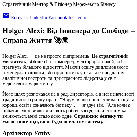
Стратегічний Ментор & Візіонер Мережевого Бізнесу
email
Контакт
LinkedIn
Facebook
Instagram
Holger Alexi: Від Інженера до Свободи –
Справа Життя 🚀🌍
Holger Alexi — це не просто підприємець. Це
стратегічний
мислитель
, візіонер і, насамперед, ментор для людей, які
прагнуть більшого від життя. Маючи освіту дипломованого
інженера-технолога, він привносить унікальне поєднання
аналітичної гостроти та пристрасного лідерства у світ
мережевого маркетингу.
Його шлях розпочався не в раді директорів, а в невизначеності
традиційного ринку праці. “Я думав, що наполеглива праця та
хороша освіта означають безпеку”, — згадує він. “Але коли я
побачив, як швидко зникають робочі місця, коли економіка
змінюється, мені стало ясно одне:
Справжню безпеку ти
маєш лише тоді, коли будуєш власну систему.
”
Архітектор Успіху