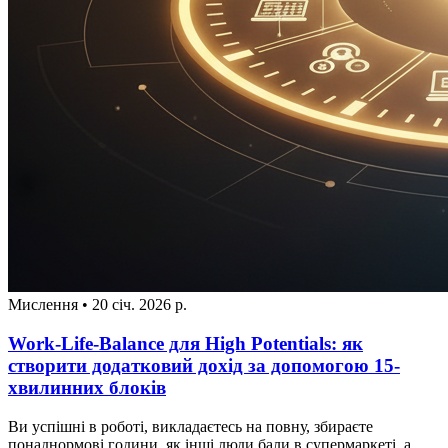
Мислення
•
20 січ. 2026 р.
Work-Life-Balance для High Potentials: як
створити додатковий дохід за допомогою 15-
хвилинних блоків
Ви успішні в роботі, викладаєтесь на повну, збираєте
понаднормові години, як інші люди бали в супермаркеті, а