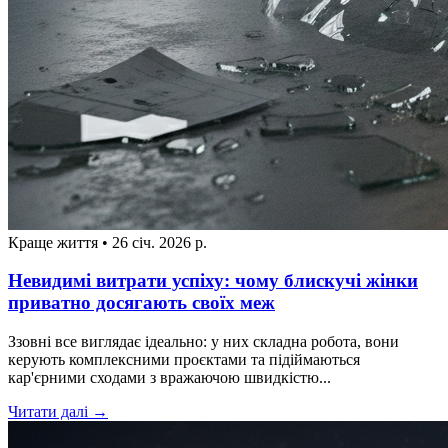
Краще життя
•
26 січ. 2026 р.
Невидимі витрати успіху: чому блискучі жінки
приватно досягають своїх меж
Ззовні все виглядає ідеально: у них складна робота, вони
керують комплексними проєктами та підіймаються
кар'єрними сходами з вражаючою швидкістю...
Читати далі →