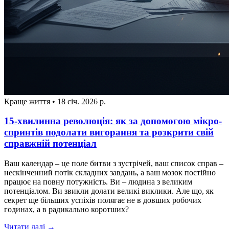
Краще життя
•
18 січ. 2026 р.
15-хвилинна революція: як за допомогою мікро-
спринтів подолати вигорання та розкрити свій
справжній потенціал
Ваш календар – це поле битви з зустрічей, ваш список справ –
нескінченний потік складних завдань, а ваш мозок постійно
працює на повну потужність. Ви – людина з великим
потенціалом. Ви звикли долати великі виклики. Але що, як
секрет ще більших успіхів полягає не в довших робочих
годинах, а в радикально коротших?
Читати далі →