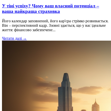
У тіні успіху? Чому ваш власний потенціал –
ваша найкраща страховка
Його календар заповнений, його кар'єра стрімко розвивається.
Він – перспективний кадр. Ззовні здається, що у вас ідеальне
життя: фінансово забезпечене...
Читати далі →