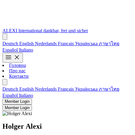
ALEXI
International
dankbar, frei und sicher
Deutsch
English
Nederlands
Français
Українська
ภาษาไทย
Español
Italiano
menu
close
Головна
Про нас
Контакти
Deutsch
English
Nederlands
Français
Українська
ภาษาไทย
Español
Italiano
Member Login
Member Login
Holger Alexi