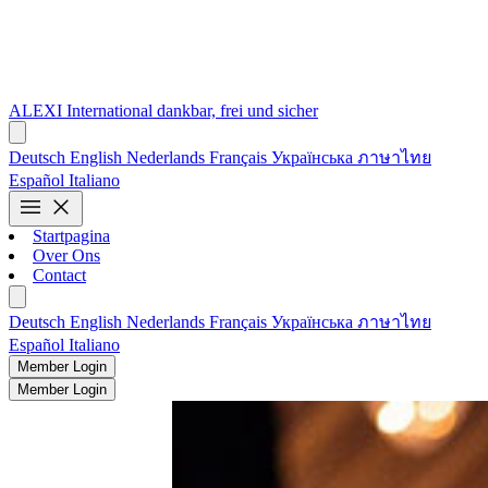
ALEXI
International
dankbar, frei und sicher
Deutsch
English
Nederlands
Français
Українська
ภาษาไทย
Español
Italiano
menu
close
Startpagina
Over Ons
Contact
Deutsch
English
Nederlands
Français
Українська
ภาษาไทย
Español
Italiano
Member Login
Member Login