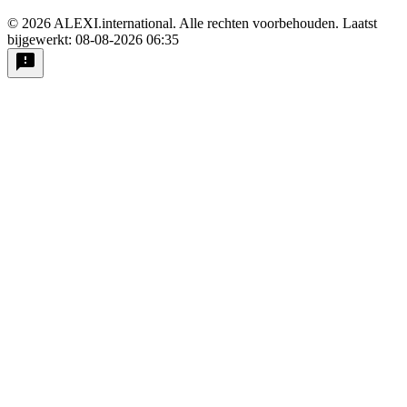
© 2026 ALEXI.international. Alle rechten voorbehouden.
Laatst
bijgewerkt: 08-08-2026 06:35
feedback