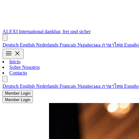
ALEXI
International
dankbar, frei und sicher
Deutsch
English
Nederlands
Français
Українська
ภาษาไทย
Españo
menu
close
Inicio
Sobre Nosotros
Contacto
Deutsch
English
Nederlands
Français
Українська
ภาษาไทย
Españo
Member Login
Member Login