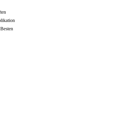
ften
likation
 Besten