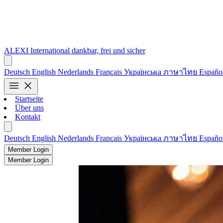
ALEXI
International
dankbar, frei und sicher
Deutsch
English
Nederlands
Français
Українська
ภาษาไทย
Españo
menu
close
Startseite
Über uns
Kontakt
Deutsch
English
Nederlands
Français
Українська
ภาษาไทย
Españo
Member Login
Member Login